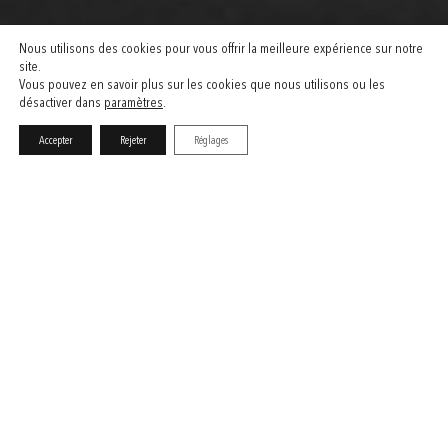
Nous utilisons des cookies pour vous offrir la meilleure expérience sur notre
site.
Vous pouvez en savoir plus sur les cookies que nous utilisons ou les
désactiver dans
paramètres
.
Accepter
Rejeter
Réglages
Lieu
Lausanne
Procédure
Mandat direct
Réalisation
2021- en cours
Equipe
Tania Cardoso, Fabrizio Giacometti, Imré Loumaye, Teresa Ojeda,